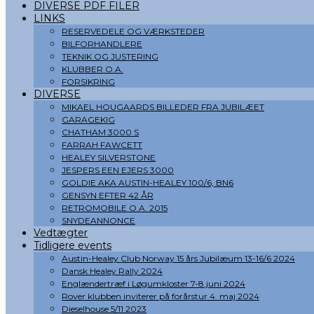
DIVERSE PDF FILER
LINKS
RESERVEDELE OG VÆRKSTEDER
BILFORHANDLERE
TEKNIK OG JUSTERING
KLUBBER O.A.
FORSIKRING
DIVERSE
MIKAEL HOUGAARDS BILLEDER FRA JUBILÆET
GARAGEKIG
CHATHAM 3000 S
FARRAH FAWCETT
HEALEY SILVERSTONE
JESPERS EEN EJERS 3000
GOLDIE AKA AUSTIN-HEALEY 100/6, BN6
GENSYN EFTER 42 ÅR
RETROMOBILE O.A. 2015
SNYDEANNONCE
Vedtægter
Tidligere events
Austin-Healey Club Norway 15 års Jubilæum 13-16/6 2024
Dansk Healey Rally 2024
Englændertræf i Løgumkloster 7-8.juni 2024
Rover klubben inviterer på forårstur 4. maj 2024
Dieselhouse 5/11 2023