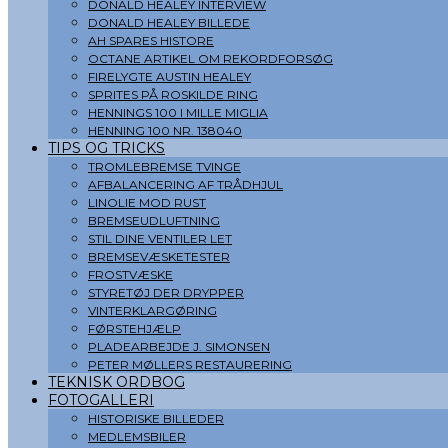
DONALD HEALEY INTERVIEW
DONALD HEALEY BILLEDE
AH SPARES HISTORE
OCTANE ARTIKEL OM REKORDFORSØG
FIRELYGTE AUSTIN HEALEY
SPRITES PÅ ROSKILDE RING
HENNINGS 100 I MILLE MIGLIA
HENNING 100 NR. 138040
TIPS OG TRICKS
TROMLEBREMSE TVINGE
AFBALANCERING AF TRÅDHJUL
LINOLIE MOD RUST
BREMSEUDLUFTNING
STIL DINE VENTILER LET
BREMSEVÆSKETESTER
FROSTVÆSKE
STYRETØJ DER DRYPPER
VINTERKLARGØRING
FØRSTEHJÆLP
PLADEARBEJDE J. SIMONSEN
PETER MØLLERS RESTAURERING
TEKNISK ORDBOG
FOTOGALLERI
HISTORISKE BILLEDER
MEDLEMSBILER