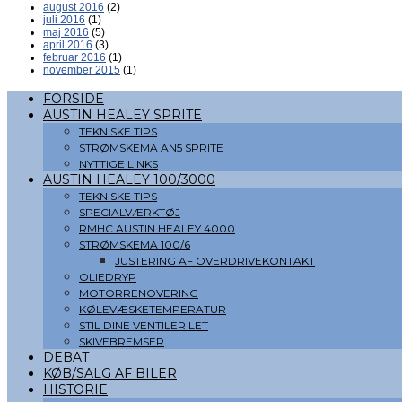
august 2016
(2)
juli 2016
(1)
maj 2016
(5)
april 2016
(3)
februar 2016
(1)
november 2015
(1)
FORSIDE
AUSTIN HEALEY SPRITE
TEKNISKE TIPS
STRØMSKEMA AN5 SPRITE
NYTTIGE LINKS
AUSTIN HEALEY 100/3000
TEKNISKE TIPS
SPECIALVÆRKTØJ
RMHC AUSTIN HEALEY 4000
STRØMSKEMA 100/6
JUSTERING AF OVERDRIVEKONTAKT
OLIEDRYP
MOTORRENOVERING
KØLEVÆSKETEMPERATUR
STIL DINE VENTILER LET
SKIVEBREMSER
DEBAT
KØB/SALG AF BILER
HISTORIE