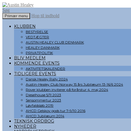
Søg
Hop til indhold
Primær menu
Austin Healey
KLUBBEN
BESTYRELSE
VEDTÆGTER
AUSTIN HEALEY CLUB DENMARK
HEALEY DANMARK
PRIVATPOLITIK
BLIV MEDLEM
KOMMENDE EVENTS
AKTIVITETSKALENDER
TIDLIGERE EVENTS
Dansk Healey Rally 2024
Austin-Healey Club Norway 15 års Jubilæum 13-16/6 2024
Rover klubben inviterer på forårstur 4. maj 2024
Dieselhouse 5/11 2023
Sensommertur 2023
Løvfaldsløb 2019
AHCD Gelskov gods tur 7-9/10 2016
AHCD Jubilæum 2014
TEKNISK ORDBOG
NYHEDER