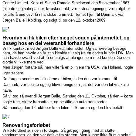
Centre Limited.
Købt af Susan Pamela Stockword den 5.november 1967
(alle de originale papirer, købskontrakt, værkstedsregninger, vægtafgifter
for alle årene osv. lå i handske rummet).
Hentet hjem til Danmark via
Jørgen Balle i Kolding, og solgt til os den 12. oktober 2009.
Hvordan vi fik bilen efter meget søgen på internettet, og
besøg hos en del veteranbil forhandlere
Vi fik kontakt med Jørgen Balle via Internettet. Og var ovre og besøge
ham, da han havde en Austin Healey til salg fra en anden kunde i DK. Men
han havde svært ved at få en salgs aftale igennem med kunden. Så den
gjorde vi ikke mere ved.
Men Jørgen fortalte så, han ville få en bil hjem fra USA, via Holland, nogle
uger senere.
Da Jørgen sendte os billederne af bilen, inden den var kommet til
Danmark, var Louise og jeg blevet enige om , at det var den bil vi skulle
have.
Så vi tog så over til Jørgen Balle, Søndag den 11. Oktober, så den – kørte
nogle ture, skrev købsaftale, og bestilte en auto transporter.
Så mandag den 12. oktober kom bilen til Smørum og den blev betalt.
Renoveringsforløbet
Vi kørte derefter i den i to dage,. Så gik jeg i gang med at skifte
vandpumpen, da den var defekt fra starten. Men kunne ikke få mig selv til