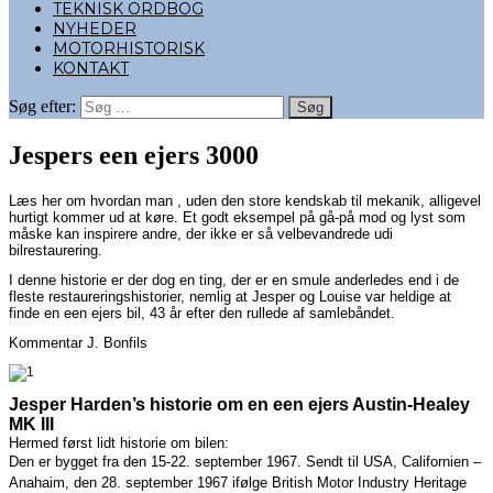
TEKNISK ORDBOG
NYHEDER
MOTORHISTORISK
KONTAKT
Søg efter:
Jespers een ejers 3000
Læs her om hvordan man , uden den store kendskab til mekanik, alligevel
hurtigt kommer ud at køre. Et godt eksempel på gå-på mod og lyst som
måske kan inspirere andre, der ikke er så velbevandrede udi
bilrestaurering.
I denne historie er der dog en ting, der er en smule anderledes end i de
fleste restaureringshistorier, nemlig at Jesper og Louise var heldige at
finde en een ejers bil, 43 år efter den rullede af samlebåndet.
Kommentar J. Bonfils
Jesper Harden’s historie om en een ejers Austin-Healey
MK III
Hermed først lidt historie om bilen:
Den er bygget fra den 15-22. september 1967.
Sendt til USA, Californien –
Anahaim, den 28. september 1967 ifølge British Motor Industry Heritage