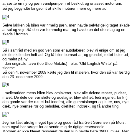
at sætte en ny og pæn vandpumpe, i et beskidt og snavset motorrum.
Så jeg begyndte langsomt at skille motoren mere og mere ad.
Selve lakken på bilen var rimelig pæn, men havde selvfølgelig taget skade
af sol og vejr. Så den var temmelig mat, og havde en del stenslag og en
skade i fronten.
Så i samråd med en god ven som er autolakerer, blev vi enige om at jeg
skulle skille den helt ad. Og få bilen bumset af, og grundet, rettet buler ud,
og malet på ny.
I den originale farve (Ice Blue Metalic) , plus ”Old English White” på
siderne.
Så den 4. november 2009 kørte jeg den til maleren, hvor den så var færdig
den 23. december 2009.
I mellemtiden mens bilen blev omlakeret, blev alle delene renset, pudset,
malet. De dele der var slidte og ødelagte, blev skiftet: ledningsnet, tank (i
den gamle var der rustet hul indefra), alle gummislanger og lister, nav, nye
dæk, nye bremse rør og beholder, oliefilter, indtræk, og få andre ting.
Jeg har fået utrolig meget hjælp og gode råd fra Gert Sørensen på Mors,
som også har sørget for at sende mig de rigtige reservedele.
Motoren er ikke blevet renoveret da den kun havde køre 39000 miles. Men