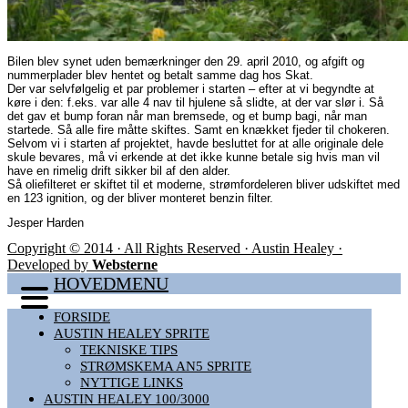
Bilen blev synet uden bemærkninger den 29. april 2010, og afgift og
nummerplader blev hentet og betalt samme dag hos Skat.
Der var selvfølgelig et par problemer i starten – efter at vi begyndte at
køre i den: f
.eks. var alle 4 nav til hjulene så slidte, at der var slør i.
Så
det gav et bump foran når man bremsede, og et bump bagi, når man
startede.
Så alle fire måtte skiftes. Samt en knækket fjeder til chokeren.
Selvom vi i starten af projektet, havde besluttet for at alle originale dele
skule bevares, må vi erkende at det ikke kunne betale sig hvis man vil
have en rimelig drift sikker bil af den alder.
Så oliefilteret er skiftet til et moderne, strømfordeleren bliver udskiftet med
en 123 ignition, og der bliver monteret benzin filter.
Jesper Harden
Copyright © 2014 · All Rights Reserved · Austin Healey ·
Developed by
Websterne
HOVEDMENU
FORSIDE
AUSTIN HEALEY SPRITE
TEKNISKE TIPS
STRØMSKEMA AN5 SPRITE
NYTTIGE LINKS
AUSTIN HEALEY 100/3000