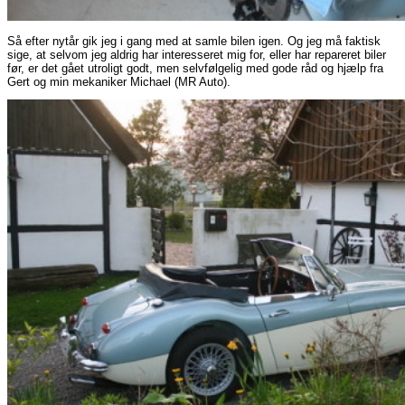
Så efter nytår gik jeg i gang med at samle bilen igen. Og jeg må faktisk
sige, at selvom jeg aldrig har interesseret mig for, eller har repareret biler
før, er det gået utroligt godt, men selvfølgelig med gode råd og hjælp fra
Gert og min mekaniker Michael (MR Auto).