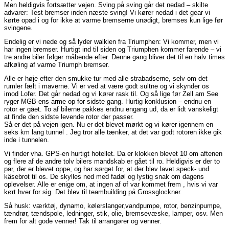
Men heldigvis fortsætter vejen. Sving på sving går det nedad – skilte
advarer: Test bremser inden næste sving! Vi kører nedad i det gear vi
kørte opad i og for ikke at varme bremserne unødigt, bremses kun lige før
svingene.
Endelig er vi nede og så lyder walkien fra Triumphen: Vi kommer, men vi
har ingen bremser. Hurtigt ind til siden og Triumphen kommer farende – vi
tre andre biler følger måbende efter. Denne gang bliver det til en halv times
afkøling af varme Triumph bremser.
Alle er høje efter den smukke tur med alle strabadserne, selv om det
rumler fælt i maverne. Vi er ved at være godt sultne og vi skynder os
imod Lofer. Det går nedad og vi kører rask til. Og så lige før Zell am See
ryger MGB-ens arme op for sidste gang. Hurtig konklusion – endnu en
rotor er gået. To af bilerne pakkes endnu engang ud, da er lidt vanskeligt
at finde den sidste levende rotor der passer.
Så er det på vejen igen. Nu er det blevet mørkt og vi kører igennem en
seks km lang tunnel . Jeg tror alle tænker, at det var godt rotoren ikke gik
inde i tunnelen.
Vi finder vha. GPS-en hurtigt hotellet. Da er klokken blevet 10 om aftenen
og flere af de andre tolv bilers mandskab er gået til ro. Heldigvis er der to
par, der er blevet oppe, og har sørget for, at der blev lavet speck- und
käsebrot til os. De skylles ned med fadøl og lystig snak om dagens
oplevelser. Alle er enige om, at ingen af of var kommet frem , hvis vi var
kørt hver for sig. Det blev til teambuilding på Grossglockner.
Så husk: værktøj, dynamo, kølerslanger,vandpumpe, rotor, benzinpumpe,
tændrør, tændspole, ledninger, stik, olie, bremsevæske, lamper, osv. Men
frem for alt gode venner! Tak til arrangører og venner.