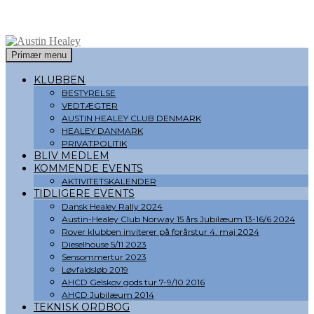
Søg
Hop
Primær menu
til
Austin Healey
indhold
KLUBBEN
BESTYRELSE
VEDTÆGTER
AUSTIN HEALEY CLUB DENMARK
HEALEY DANMARK
PRIVATPOLITIK
BLIV MEDLEM
KOMMENDE EVENTS
AKTIVITETSKALENDER
TIDLIGERE EVENTS
Dansk Healey Rally 2024
Austin-Healey Club Norway 15 års Jubilæum 13-16/6 2024
Rover klubben inviterer på forårstur 4. maj 2024
Dieselhouse 5/11 2023
Sensommertur 2023
Løvfaldsløb 2019
AHCD Gelskov gods tur 7-9/10 2016
AHCD Jubilæum 2014
TEKNISK ORDBOG