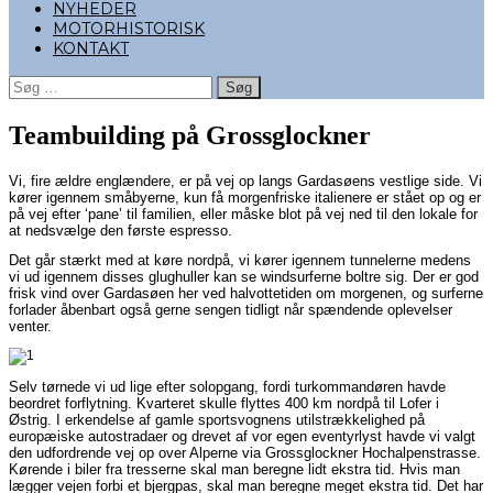
NYHEDER
MOTORHISTORISK
KONTAKT
Søg
efter:
Teambuilding på Grossglockner
Vi, fire ældre englændere, er på vej op langs Gardasøens vestlige side. Vi
kører igennem småbyerne, kun få morgenfriske italienere er stået op og er
på vej efter ‘pane’ til familien, eller måske blot på vej ned til den lokale for
at nedsvælge den første espresso.
Det går stærkt med at køre nordpå, vi kører igennem tunnelerne medens
vi ud igennem disses glughuller kan se windsurferne boltre sig. Der er god
frisk vind over Gardasøen her ved halvottetiden om morgenen, og surferne
forlader åbenbart også gerne sengen tidligt når spændende oplevelser
venter.
Selv tørnede vi ud lige efter solopgang, fordi turkommandøren havde
beordret forflytning. Kvarteret skulle flyttes 400 km nordpå til Lofer i
Østrig. I erkendelse af gamle sportsvognens utilstrækkelighed på
europæiske autostradaer og drevet af vor egen eventyrlyst havde vi valgt
den udfordrende vej op over Alperne via Grossglockner Hochalpenstrasse.
Kørende i biler fra tresserne skal man beregne lidt ekstra tid. Hvis man
lægger vejen forbi et bjergpas, skal man beregne meget ekstra tid. Det har