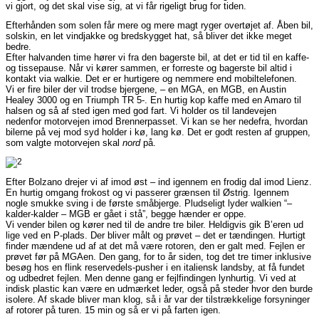
vi gjort, og det skal vise sig, at vi får rigeligt brug for tiden.
Efterhånden som solen får mere og mere magt ryger overtøjet af. Åben bil,
solskin, en let vindjakke og bredskygget hat, så bliver det ikke meget
bedre.
Efter halvanden time hører vi fra den bagerste bil, at det er tid til en kaffe-
og tissepause. Når vi kører sammen, er forreste og bagerste bil altid i
kontakt via walkie. Det er er hurtigere og nemmere end mobiltelefonen.
Vi er fire biler der vil trodse bjergene, – en MGA, en MGB, en Austin
Healey 3000 og en Triumph TR 5-. En hurtig kop kaffe med en Amaro til
halsen og så af sted igen med god fart. Vi holder os til landevejen
nedenfor motorvejen imod Brennerpasset. Vi kan se her nedefra, hvordan
bilerne på vej mod syd holder i kø, lang kø. Det er godt resten af gruppen,
som valgte motorvejen skal
nord
på.
Efter Bolzano drejer vi af imod øst – ind igennem en frodig dal imod Lienz.
En hurtig omgang frokost og vi passerer grænsen til Østrig. Igennem
nogle smukke sving i de første småbjerge. Pludseligt lyder walkien “–
kalder-kalder – MGB er gået i stå”, begge hænder er oppe.
Vi vender bilen og kører ned til de andre tre biler. Heldigvis gik B’eren ud
lige ved en P-plads. Der bliver målt og prøvet – det er tændingen. Hurtigt
finder mændene ud af at det må være rotoren, den er galt med. Fejlen er
prøvet før på MGAen. Den gang, for to år siden, tog det tre timer inklusive
besøg hos en flink reservedels-pusher i en italiensk landsby, at få fundet
og udbedret fejlen. Men denne gang er fejlfindingen lynhurtig. Vi ved at
indisk plastic kan være en udmærket leder, også på steder hvor den burde
isolere. Af skade bliver man klog, så i år var der tilstrækkelige forsyninger
af rotorer på turen. 15 min og så er vi på farten igen.