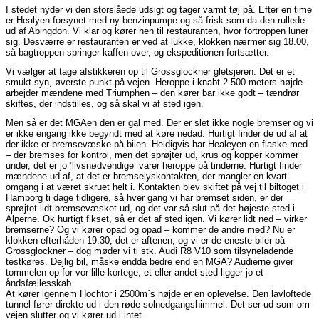
I stedet nyder vi den storslåede udsigt og tager varmt tøj på. Efter en time
er Healyen forsynet med ny benzinpumpe og så frisk som da den rullede
ud af Abingdon. Vi klar og kører hen til restauranten, hvor fortroppen luner
sig. Desværre er restauranten er ved at lukke, klokken nærmer sig 18.00,
så bagtroppen springer kaffen over, og ekspeditionen fortsætter.
Vi vælger at tage afstikkeren op til Grossglockner gletsjeren. Det er et
smukt syn, øverste punkt på vejen. Heroppe i knabt 2.500 meters højde
arbejder mændene med Triumphen – den kører bar ikke godt – tændrør
skiftes, der indstilles, og så skal vi af sted igen.
Men så er det MGAen den er gal med. Der er slet ikke nogle bremser og vi
er ikke engang ikke begyndt med at køre nedad. Hurtigt finder de ud af at
der ikke er bremsevæske på bilen. Heldigvis har Healeyen en flaske med
– der bremses for kontrol, men det sprøjter ud, krus og kopper kommer
under, det er jo ’livsnødvendige’ varer heroppe på tinderne. Hurtigt finder
mændene ud af, at det er bremselyskontakten, der mangler en kvart
omgang i at været skruet helt i. Kontakten blev skiftet på vej til biltoget i
Hamborg ti dage tidligere, så hver gang vi har bremset siden, er der
sprøjtet lidt bremsevæsket ud, og det var så slut på det højeste sted i
Alperne. Ok hurtigt fikset, så er det af sted igen. Vi kører lidt ned – virker
bremserne? Og vi kører opad og opad – kommer de andre med? Nu er
klokken efterhåden 19.30, det er aftenen, og vi er de eneste biler på
Grossglockner – dog møder vi ti stk. Audi R8 V10 som tilsyneladende
testkøres. Dejlig bil, måske endda bedre end en MGA? Audierne giver
tommelen op for vor lille kortege, et eller andet sted ligger jo et
åndsfællesskab.
At kører igennem Hochtor i 2500m´s højde er en oplevelse. Den lavloftede
tunnel fører direkte ud i den røde solnedgangshimmel. Det ser ud som om
vejen slutter og vi kører ud i intet.