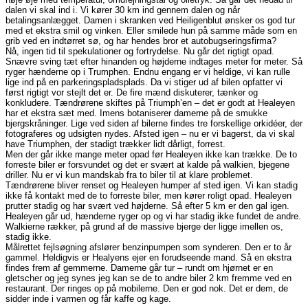
dalen vi skal ind i. Vi kører 30 km ind gennem dalen og når
betalingsanlægget. Damen i skranken ved Heiligenblut ønsker os god tur
med et ekstra smil og vinken. Eller smilede hun på samme måde som en
grib ved en indtørret sø, og har hendes bror et autobugseringsfirma?
Nå, ingen tid til spekulationer og fortrydelse. Nu går det rigtigt opad.
Snævre sving tæt efter hinanden og højderne indtages meter for meter. Så
ryger hænderne op i Trumphen. Endnu engang er vi heldige, vi kan rulle
lige ind på en parkeringspladsplads. Da vi stiger ud af bilen opfatter vi
først rigtigt vor stejlt det er. De fire mænd diskuterer, tænker og
konkludere. Tændrørene skiftes på Triumph’en – det er godt at Healeyen
har et ekstra sæt med. Imens botaniserer damerne på de smukke
bjergskråninger. Lige ved siden af bilerne findes tre forskellige orkidéer, der
fotograferes og udsigten nydes. Afsted igen – nu er vi bagerst, da vi skal
have Triumphen, der stadigt trækker lidt dårligt, forrest.
Men der går ikke mange meter opad før Healeyen ikke kan trække. De to
forreste biler er forsvundet og det er svært at kalde på walkien, bjegene
driller. Nu er vi kun mandskab fra to biler til at klare problemet.
Tændrørene bliver renset og Healeyen humper af sted igen. Vi kan stadig
ikke få kontakt med de to forreste biler, men kører roligt opad. Healeyen
prutter stadig og har svært ved højderne. Så efter 5 km er den gal igen.
Healeyen går ud, hænderne ryger op og vi har stadig ikke fundet de andre.
Walkierne rækker, på grund af de massive bjerge der ligge imellen os,
stadig ikke.
Målrettet fejlsøgning afslører benzinpumpen som synderen. Den er to år
gammel. Heldigvis er Healyens ejer en forudseende mand. Så en ekstra
findes frem af gemmerne. Damerne går tur – rundt om hjørnet er en
gletscher og jeg synes jeg kan se de to andre biler 2 km fremme ved en
restaurant. Der ringes op på mobilerne. Den er god nok. Det er dem, de
sidder inde i varmen og får kaffe og kage.