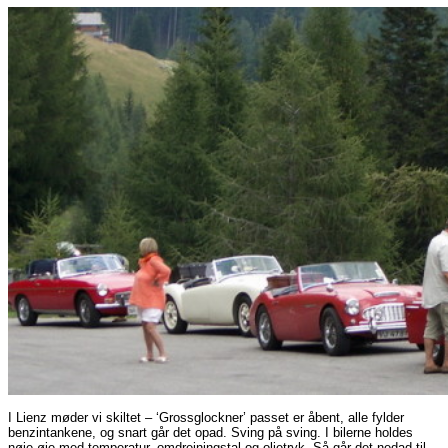
I Lienz møder vi skiltet – ‘Grossglockner’ passet er åbent, alle fylder
benzintankene, og snart går det opad. Sving på sving. I bilerne holdes
nøje øje med temperatur, omdrejningstal og olietryk. Så går det nedad til