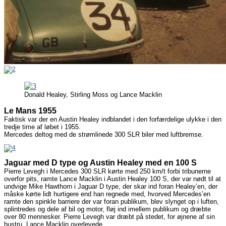
Donald Healey, Stirling Moss og Lance Macklin
Le Mans 1955
Faktisk var der en Austin Healey indblandet i den forfærdelige ulykke i den
tredje time af løbet i 1955.
Mercedes deltog med de strømlinede 300 SLR biler med luftbremse.
Jaguar med D type og Austin Healey med en 100 S
Pierre Levegh i Mercedes 300 SLR kørte med 250 km/t forbi tribunerne
overfor pits, ramte Lance Macklin i Austin Healey 100 S, der var nødt til at
undvige Mike Hawthorn i Jaguar D type, der skar ind foran Healey’en, der
måske kørte lidt hurtigere end han regnede med, hvorved
Mercedes’en
ramte
den spinkle barriere der var foran publikum, blev slynget op i luften,
splintredes og dele af bil og motor, fløj ind imellem publikum og dræbte
over 80 mennesker. Pierre Levegh var dræbt på stedet, for øjnene af sin
hustru. Lance Macklin overlevede.