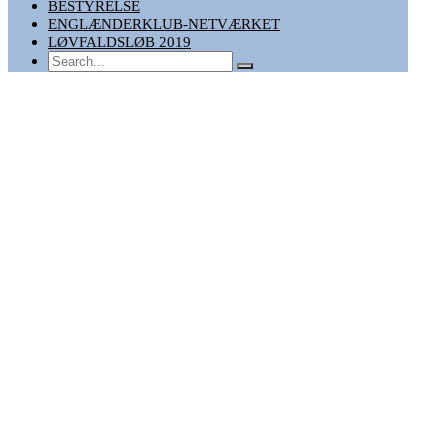
BESTYRELSE
ENGLÆNDERKLUB-NETVÆRKET
LØVFALDSLØB 2019