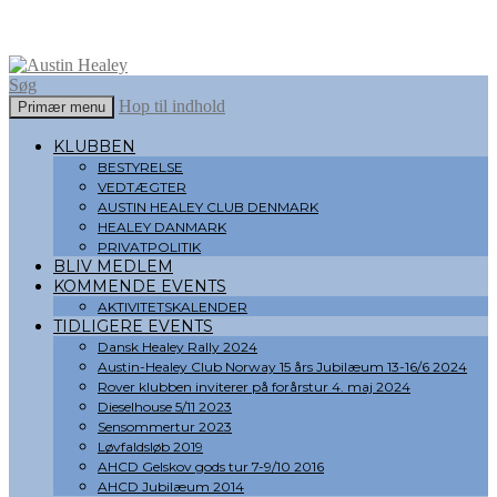
Søg
Hop til indhold
Primær menu
Austin Healey
KLUBBEN
BESTYRELSE
VEDTÆGTER
AUSTIN HEALEY CLUB DENMARK
HEALEY DANMARK
PRIVATPOLITIK
BLIV MEDLEM
KOMMENDE EVENTS
AKTIVITETSKALENDER
TIDLIGERE EVENTS
Dansk Healey Rally 2024
Austin-Healey Club Norway 15 års Jubilæum 13-16/6 2024
Rover klubben inviterer på forårstur 4. maj 2024
Dieselhouse 5/11 2023
Sensommertur 2023
Løvfaldsløb 2019
AHCD Gelskov gods tur 7-9/10 2016
AHCD Jubilæum 2014