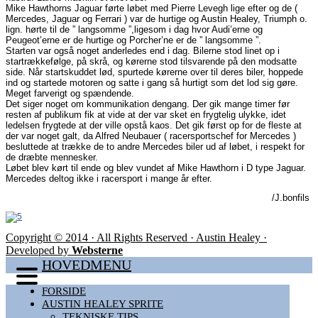
Mike Hawthorns Jaguar førte løbet med Pierre Levegh lige efter og de (
Mercedes, Jaguar og Ferrari ) var de hurtige og Austin Healey, Triumph o.
lign. hørte til de ” langsomme ”,ligesom i dag hvor Audi’erne og
Peugeot’erne er de hurtige og Porcher’ne er de ” langsomme ”.
Starten var også noget anderledes end i dag. Bilerne stod linet op i
startrækkefølge, på skrå, og kørerne stod tilsvarende på den modsatte
side. Når startskuddet lød, spurtede kørerne over til deres biler, hoppede
ind og startede motoren og satte i gang så hurtigt som det lod sig gøre.
Meget farverigt og spændende.
Det siger noget om kommunikation dengang. Der gik mange timer før
resten af publikum fik at vide at der var sket en frygtelig ulykke, idet
ledelsen frygtede at der ville opstå kaos. Det gik først op for de fleste at
der var noget galt, da Alfred Neubauer ( racersportschef for Mercedes )
besluttede at trække de to andre Mercedes biler ud af løbet, i respekt for
de dræbte mennesker.
Løbet blev kørt til ende og blev vundet af Mike Hawthorn i D type Jaguar.
Mercedes deltog ikke i racersport i mange år efter.
/J.bonfils
Copyright © 2014 · All Rights Reserved · Austin Healey ·
Developed by
Websterne
HOVEDMENU
FORSIDE
AUSTIN HEALEY SPRITE
TEKNISKE TIPS