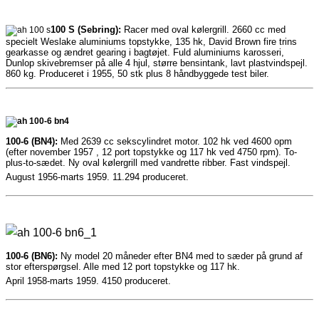
100 S (Sebring):
Racer med oval kølergrill. 2660 cc med
specielt Weslake aluminiums topstykke, 135 hk, David Brown fire trins
gearkasse og ændret gearing i bagtøjet. Fuld aluminiums karosseri,
Dunlop skivebremser på alle 4 hjul, større bensintank, lavt plastvindspejl.
860 kg. Produceret i 1955, 50 stk plus 8 håndbyggede test biler.
100-6 (BN4):
Med 2639 cc sekscylindret motor. 102 hk ved 4600 opm
(efter november 1957 , 12 port topstykke og 117 hk ved 4750 rpm). To-
plus-to-sædet. Ny oval kølergrill med vandrette ribber. Fast vindspejl.
August 1956-marts 1959. 11.294 produceret.
100-6 (BN6):
Ny model 20 måneder efter BN4 med to sæder på grund af
stor efterspørgsel. Alle med 12 port topstykke og 117 hk.
April 1958-marts 1959. 4150 produceret.