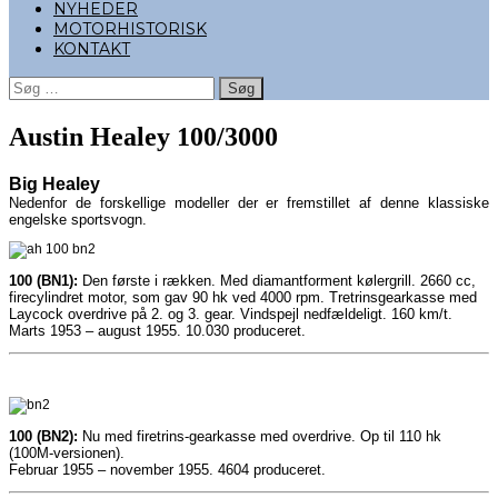
NYHEDER
MOTORHISTORISK
KONTAKT
Søg
efter:
Austin Healey 100/3000
Big Healey
Nedenfor de forskellige modeller der er fremstillet af denne klassiske
engelske sportsvogn.
100 (BN1):
Den første i rækken. Med diamantforment kølergrill. 2660 cc,
firecylindret motor, som gav 90 hk ved 4000 rpm. Tretrinsgearkasse med
Laycock overdrive på 2. og 3. gear. Vindspejl nedfældeligt. 160 km/t.
Marts 1953 – august 1955. 10.030 produceret.
100 (BN2):
Nu med firetrins-gearkasse med overdrive. Op til 110 hk
(100M-versionen).
Februar 1955 – november 1955. 4604 produceret.