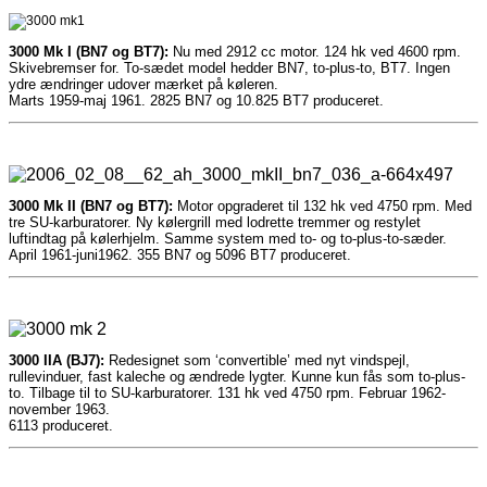
3000 Mk I (BN7 og BT7):
Nu med 2912 cc motor. 124 hk ved 4600 rpm.
Skivebremser for. To-sædet model hedder BN7, to-plus-to, BT7. Ingen
ydre ændringer udover mærket på køleren.
Marts 1959-maj 1961. 2825 BN7 og 10.825 BT7 produceret.
3000 Mk II (BN7 og BT7):
Motor opgraderet til 132 hk ved 4750 rpm. Med
tre SU-karburatorer. Ny kølergrill med lodrette tremmer og restylet
luftindtag på kølerhjelm. Samme system med to- og to-plus-to-sæder.
April 1961-juni1962. 355 BN7 og 5096 BT7 produceret.
3000 IIA (BJ7):
Redesignet som ‘convertible’ med nyt vindspejl,
rullevinduer, fast kaleche og ændrede lygter. Kunne kun fås som to-plus-
to. Tilbage til to SU-karburatorer. 131 hk ved 4750 rpm. Februar 1962-
november 1963.
6113 produceret.