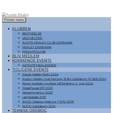
Søg
Hop
Primær menu
til
Austin Healey
indhold
KLUBBEN
BESTYRELSE
VEDTÆGTER
AUSTIN HEALEY CLUB DENMARK
HEALEY DANMARK
PRIVATPOLITIK
BLIV MEDLEM
KOMMENDE EVENTS
AKTIVITETSKALENDER
TIDLIGERE EVENTS
Dansk Healey Rally 2024
Austin-Healey Club Norway 15 års Jubilæum 13-16/6 2024
Rover klubben inviterer på forårstur 4. maj 2024
Dieselhouse 5/11 2023
Sensommertur 2023
Løvfaldsløb 2019
AHCD Gelskov gods tur 7-9/10 2016
AHCD Jubilæum 2014
TEKNISK ORDBOG