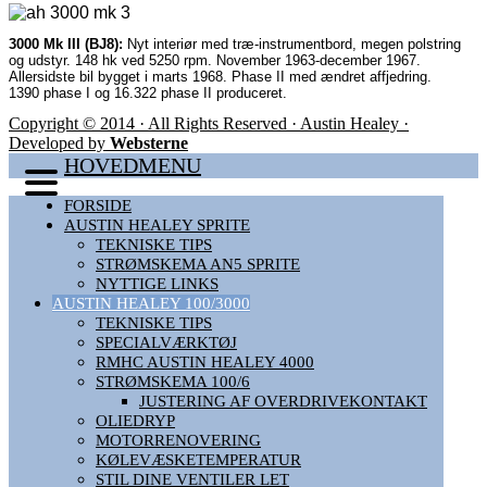
3000 Mk III (BJ8):
Nyt interiør med træ-instrumentbord, megen polstring
og udstyr. 148 hk ved 5250 rpm. November 1963-december 1967.
Allersidste bil bygget i marts 1968. Phase II med ændret affjedring.
1390 phase I og 16.322 phase II produceret.
Copyright © 2014 · All Rights Reserved · Austin Healey ·
Developed by
Websterne
HOVEDMENU
FORSIDE
AUSTIN HEALEY SPRITE
TEKNISKE TIPS
STRØMSKEMA AN5 SPRITE
NYTTIGE LINKS
AUSTIN HEALEY 100/3000
TEKNISKE TIPS
SPECIALVÆRKTØJ
RMHC AUSTIN HEALEY 4000
STRØMSKEMA 100/6
JUSTERING AF OVERDRIVEKONTAKT
OLIEDRYP
MOTORRENOVERING
KØLEVÆSKETEMPERATUR
STIL DINE VENTILER LET