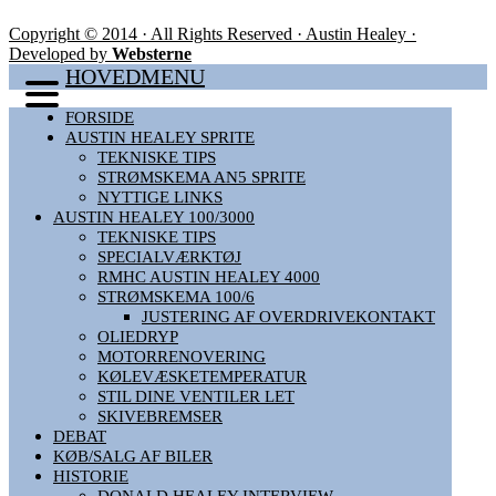
Copyright © 2014 · All Rights Reserved · Austin Healey ·
Developed by
Websterne
HOVEDMENU
FORSIDE
AUSTIN HEALEY SPRITE
TEKNISKE TIPS
STRØMSKEMA AN5 SPRITE
NYTTIGE LINKS
AUSTIN HEALEY 100/3000
TEKNISKE TIPS
SPECIALVÆRKTØJ
RMHC AUSTIN HEALEY 4000
STRØMSKEMA 100/6
JUSTERING AF OVERDRIVEKONTAKT
OLIEDRYP
MOTORRENOVERING
KØLEVÆSKETEMPERATUR
STIL DINE VENTILER LET
SKIVEBREMSER
DEBAT
KØB/SALG AF BILER
HISTORIE
DONALD HEALEY INTERVIEW