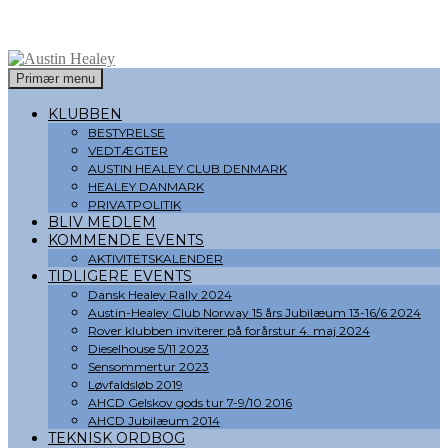
Søg
Hop
Primær menu
til
Austin Healey
indhold
KLUBBEN
BESTYRELSE
VEDTÆGTER
AUSTIN HEALEY CLUB DENMARK
HEALEY DANMARK
PRIVATPOLITIK
BLIV MEDLEM
KOMMENDE EVENTS
AKTIVITETSKALENDER
TIDLIGERE EVENTS
Dansk Healey Rally 2024
Austin-Healey Club Norway 15 års Jubilæum 13-16/6 2024
Rover klubben inviterer på forårstur 4. maj 2024
Dieselhouse 5/11 2023
Sensommertur 2023
Løvfaldsløb 2019
AHCD Gelskov gods tur 7-9/10 2016
AHCD Jubilæum 2014
TEKNISK ORDBOG