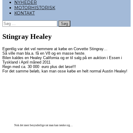
NYHEDER
MOTORHISTORISK
KONTAKT
Søg
efter:
Stingray Healey
Egentlig var det vel nemmere at købe en Corvette Stingray…
Så ville man bla.a. få en V8 og en masse heste.
Bilen kaldes en Healey California og er til salg på en auktion i Essen i
Tyskland i April måned 2011
Regn med ca. 30 000 euro plus det løse!!!
For det samme beløb, kan man osse købe en helt normal Austin Healey!
Nok det mest besynderlige rat man kan tænke sig…