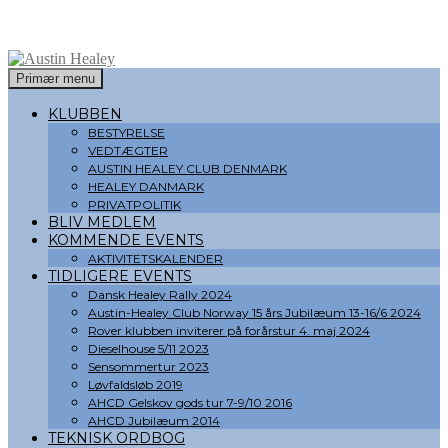
Søg
Hop
Primær menu
til
Austin Healey
indhold
KLUBBEN
BESTYRELSE
VEDTÆGTER
AUSTIN HEALEY CLUB DENMARK
HEALEY DANMARK
PRIVATPOLITIK
BLIV MEDLEM
KOMMENDE EVENTS
AKTIVITETSKALENDER
TIDLIGERE EVENTS
Dansk Healey Rally 2024
Austin-Healey Club Norway 15 års Jubilæum 13-16/6 2024
Rover klubben inviterer på forårstur 4. maj 2024
Dieselhouse 5/11 2023
Sensommertur 2023
Løvfaldsløb 2019
AHCD Gelskov gods tur 7-9/10 2016
AHCD Jubilæum 2014
TEKNISK ORDBOG