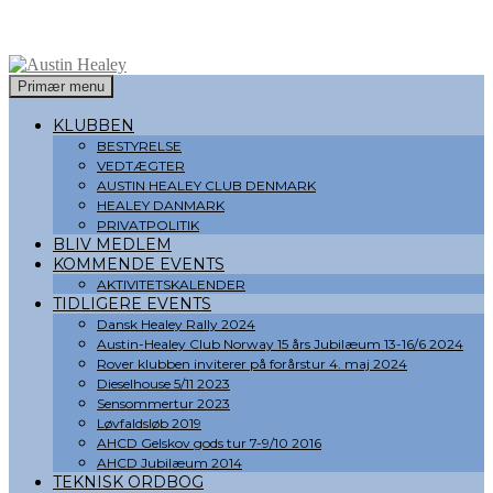
Søg
Hop
Primær menu
til
Austin Healey
indhold
KLUBBEN
BESTYRELSE
VEDTÆGTER
AUSTIN HEALEY CLUB DENMARK
HEALEY DANMARK
PRIVATPOLITIK
BLIV MEDLEM
KOMMENDE EVENTS
AKTIVITETSKALENDER
TIDLIGERE EVENTS
Dansk Healey Rally 2024
Austin-Healey Club Norway 15 års Jubilæum 13-16/6 2024
Rover klubben inviterer på forårstur 4. maj 2024
Dieselhouse 5/11 2023
Sensommertur 2023
Løvfaldsløb 2019
AHCD Gelskov gods tur 7-9/10 2016
AHCD Jubilæum 2014
TEKNISK ORDBOG