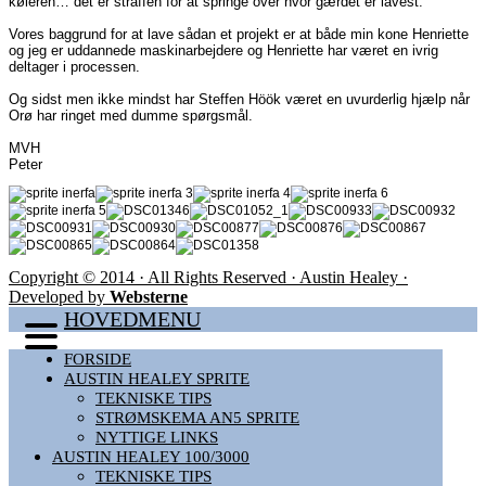
køleren… det er straffen for at springe over hvor gærdet er lavest.
Vores baggrund for at lave sådan et projekt er at både min kone Henriette
og jeg er uddannede maskinarbejdere og Henriette har været en ivrig
deltager i processen.
Og sidst men ikke mindst har Steffen Höök været en uvurderlig hjælp når
Orø har ringet med dumme spørgsmål.
MVH
Peter
Copyright © 2014 · All Rights Reserved · Austin Healey ·
Developed by
Websterne
HOVEDMENU
FORSIDE
AUSTIN HEALEY SPRITE
TEKNISKE TIPS
STRØMSKEMA AN5 SPRITE
NYTTIGE LINKS
AUSTIN HEALEY 100/3000
TEKNISKE TIPS