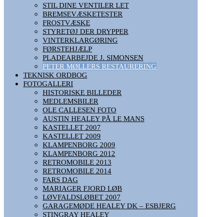
STIL DINE VENTILER LET
BREMSEVÆSKETESTER
FROSTVÆSKE
STYRETØJ DER DRYPPER
VINTERKLARGØRING
FØRSTEHJÆLP
PLADEARBEJDE J. SIMONSEN
PETER MØLLERS RESTAURERING
TEKNISK ORDBOG
FOTOGALLERI
HISTORISKE BILLEDER
MEDLEMSBILER
OLE CALLESEN FOTO
AUSTIN HEALEY PÅ LE MANS
KASTELLET 2007
KASTELLET 2009
KLAMPENBORG 2009
KLAMPENBORG 2012
RETROMOBILE 2013
RETROMOBILE 2014
FARS DAG
MARIAGER FJORD LØB
LØVFALDSLØBET 2007
GARAGEMØDE HEALEY DK – ESBJERG
STINGRAY HEALEY