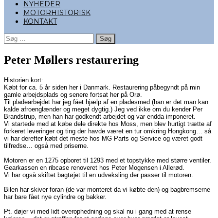
NYHEDER
MOTORHISTORISK
KONTAKT
Søg
efter:
Peter Møllers restaurering
Historien kort:
Købt for ca. 5 år siden her i Danmark. Restaurering påbegyndt på min
gamle arbejdsplads og senere fortsat her på Orø.
Til pladearbejdet har jeg fået hjælp af en pladesmed (han er det man kan
kalde afroenglænder og meget dygtig.) Jeg ved ikke om du kender Per
Brandstrup, men han har godkendt arbejdet og var endda imponeret.
Vi startede med at købe dele direkte hos Moss, men blev hurtigt trætte af
forkeret leveringer og ting der havde været en tur omkring Hongkong… så
vi har derefter købt det meste hos MG Parts og Service og været godt
tilfredse… også med priserne.
Motoren er en 1275 opboret til 1293 med et topstykke med større ventiler.
Gearkassen en ribcase renoveret hos Peter Mogensen i Allerød.
Vi har også skiftet bagtøjet til en udveksling der passer til motoren.
Bilen har skiver foran (de var monteret da vi købte den) og bagbremserne
har bare fået nye cylindre og bakker.
Pt. døjer vi med lidt overophedning og skal nu i gang med at rense