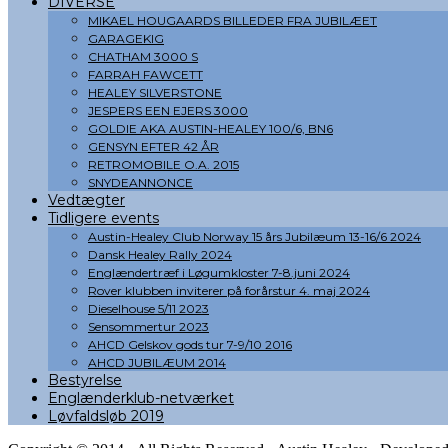
DIVERSE
MIKAEL HOUGAARDS BILLEDER FRA JUBILÆET
GARAGEKIG
CHATHAM 3000 S
FARRAH FAWCETT
HEALEY SILVERSTONE
JESPERS EEN EJERS 3000
GOLDIE AKA AUSTIN-HEALEY 100/6, BN6
GENSYN EFTER 42 ÅR
RETROMOBILE O.A. 2015
SNYDEANNONCE
Vedtægter
Tidligere events
Austin-Healey Club Norway 15 års Jubilæum 13-16/6 2024
Dansk Healey Rally 2024
Englændertræf i Løgumkloster 7-8.juni 2024
Rover klubben inviterer på forårstur 4. maj 2024
Dieselhouse 5/11 2023
Sensommertur 2023
AHCD Gelskov gods tur 7-9/10 2016
AHCD JUBILÆUM 2014
Bestyrelse
Englænderklub-netværket
Løvfaldsløb 2019