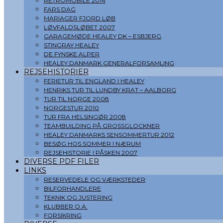
RETROMOBILE 2014
FARS DAG
MARIAGER FJORD LØB
LØVFALDSLØBET 2007
GARAGEMØDE HEALEY DK – ESBJERG
STINGRAY HEALEY
DE FYNSKE ALPER
HEALEY DANMARK GENERALFORSAMLING
REJSEHISTORIER
FERIETUR TIL ENGLAND I HEALEY
HENRIKS TUR TIL LUNDBY KRAT – AALBORG
TUR TIL NORGE 2008
NORGESTUR 2010
TUR FRA HELSINGØR 2008
TEAMBUILDING PÅ GROSSGLOCKNER
HEALEY DANMARKS SENSOMMERTUR 2012
BESØG HOS SOMMER I NÆRUM
REJSEHISTORIE I PÅSKEN 2007
DIVERSE PDF FILER
LINKS
RESERVEDELE OG VÆRKSTEDER
BILFORHANDLERE
TEKNIK OG JUSTERING
KLUBBER O.A.
FORSIKRING