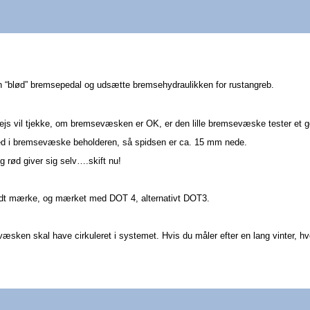
en “blød” bremsepedal og udsætte bremsehydraulikken for rustangreb.
dervejs vil tjekke, om bremsevæsken er OK, er den lille bremsevæske tester et 
ned i bremsevæske beholderen, så spidsen er ca. 15 mm nede.
 og rød giver sig selv….skift nu!
ndt mærke, og mærket med DOT 4, alternativt DOT3.
 væsken skal have cirkuleret i systemet. Hvis du måler efter en lang vinter, hvor