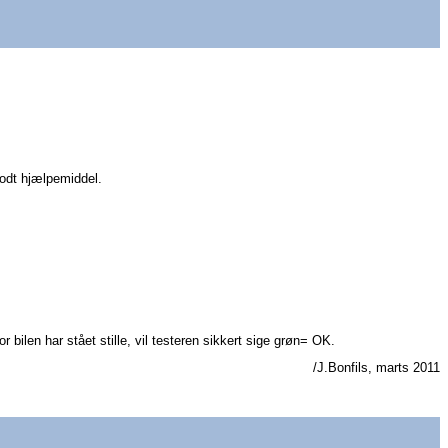
godt hjælpemiddel.
 bilen har stået stille, vil testeren sikkert sige grøn= OK.
/J.Bonfils, marts 2011