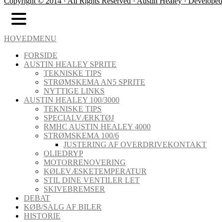
Copyright © 2014 · All Rights Reserved · Austin Healey · Develope
HOVEDMENU
FORSIDE
AUSTIN HEALEY SPRITE
TEKNISKE TIPS
STRØMSKEMA AN5 SPRITE
NYTTIGE LINKS
AUSTIN HEALEY 100/3000
TEKNISKE TIPS
SPECIALVÆRKTØJ
RMHC AUSTIN HEALEY 4000
STRØMSKEMA 100/6
JUSTERING AF OVERDRIVEKONTAKT
OLIEDRYP
MOTORRENOVERING
KØLEVÆSKETEMPERATUR
STIL DINE VENTILER LET
SKIVEBREMSER
DEBAT
KØB/SALG AF BILER
HISTORIE