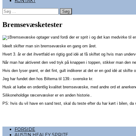
KONTAKT
Søg
efter:
Bremsevæsketester
Bremsevæske optager vand fordi der er sprit i og det kan medvirke til 
Ideelt skifter man sin bremsevæske en gang om året.
Hvert 3. år er det ihvertfald en rigtig god idé at få skiftet og hvis man un
Når man har aktiveret den ved tryk på knappen i toppen, stikker man den 
Hvis den lyser grønt, er det fint, gult indikerer at det er en god idé at skifte
Jeg har fundet den hos Biltema til 139.- svenske kr.
Husk at købe en ordentlig kvalitet bremsevæske, med andre ord et anerke
Silikoneholdige ræcervæsker er en anden historie..
PS: hvis du vil have en sand test, skal du teste efter du har kørt i bilen, da
FORSIDE
AUSTIN HEALEY SPRITE