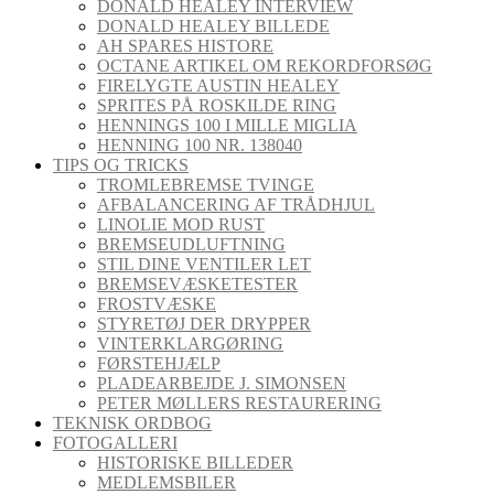
DONALD HEALEY INTERVIEW
DONALD HEALEY BILLEDE
AH SPARES HISTORE
OCTANE ARTIKEL OM REKORDFORSØG
FIRELYGTE AUSTIN HEALEY
SPRITES PÅ ROSKILDE RING
HENNINGS 100 I MILLE MIGLIA
HENNING 100 NR. 138040
TIPS OG TRICKS
TROMLEBREMSE TVINGE
AFBALANCERING AF TRÅDHJUL
LINOLIE MOD RUST
BREMSEUDLUFTNING
STIL DINE VENTILER LET
BREMSEVÆSKETESTER
FROSTVÆSKE
STYRETØJ DER DRYPPER
VINTERKLARGØRING
FØRSTEHJÆLP
PLADEARBEJDE J. SIMONSEN
PETER MØLLERS RESTAURERING
TEKNISK ORDBOG
FOTOGALLERI
HISTORISKE BILLEDER
MEDLEMSBILER