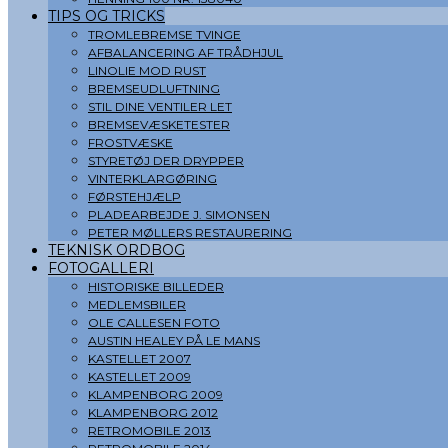
TIPS OG TRICKS
TROMLEBREMSE TVINGE
AFBALANCERING AF TRÅDHJUL
LINOLIE MOD RUST
BREMSEUDLUFTNING
STIL DINE VENTILER LET
BREMSEVÆSKETESTER
FROSTVÆSKE
STYRETØJ DER DRYPPER
VINTERKLARGØRING
FØRSTEHJÆLP
PLADEARBEJDE J. SIMONSEN
PETER MØLLERS RESTAURERING
TEKNISK ORDBOG
FOTOGALLERI
HISTORISKE BILLEDER
MEDLEMSBILER
OLE CALLESEN FOTO
AUSTIN HEALEY PÅ LE MANS
KASTELLET 2007
KASTELLET 2009
KLAMPENBORG 2009
KLAMPENBORG 2012
RETROMOBILE 2013