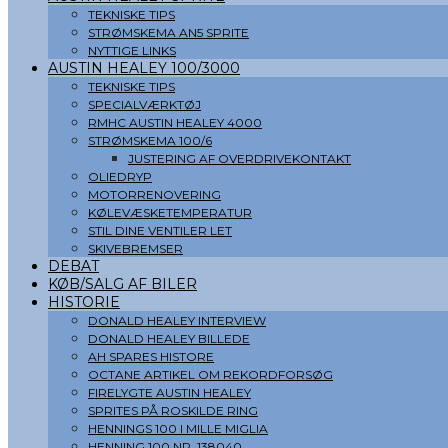
TEKNISKE TIPS
STRØMSKEMA AN5 SPRITE
NYTTIGE LINKS
AUSTIN HEALEY 100/3000
TEKNISKE TIPS
SPECIALVÆRKTØJ
RMHC AUSTIN HEALEY 4000
STRØMSKEMA 100/6
JUSTERING AF OVERDRIVEKONTAKT
OLIEDRYP
MOTORRENOVERING
KØLEVÆSKETEMPERATUR
STIL DINE VENTILER LET
SKIVEBREMSER
DEBAT
KØB/SALG AF BILER
HISTORIE
DONALD HEALEY INTERVIEW
DONALD HEALEY BILLEDE
AH SPARES HISTORE
OCTANE ARTIKEL OM REKORDFORSØG
FIRELYGTE AUSTIN HEALEY
SPRITES PÅ ROSKILDE RING
HENNINGS 100 I MILLE MIGLIA
HENNING 100 NR. 138040