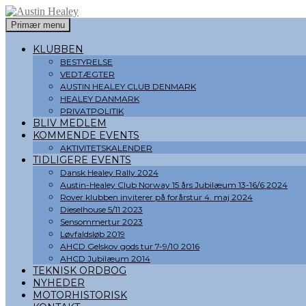
Søg
Hop
Primær menu
til
Austin Healey
indhold
KLUBBEN
BESTYRELSE
VEDTÆGTER
AUSTIN HEALEY CLUB DENMARK
HEALEY DANMARK
PRIVATPOLITIK
BLIV MEDLEM
KOMMENDE EVENTS
AKTIVITETSKALENDER
TIDLIGERE EVENTS
Dansk Healey Rally 2024
Austin-Healey Club Norway 15 års Jubilæum 13-16/6 2024
Rover klubben inviterer på forårstur 4. maj 2024
Dieselhouse 5/11 2023
Sensommertur 2023
Løvfaldsløb 2019
AHCD Gelskov gods tur 7-9/10 2016
AHCD Jubilæum 2014
TEKNISK ORDBOG
NYHEDER
MOTORHISTORISK