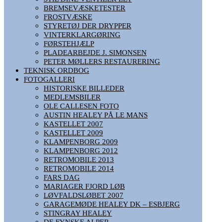
BREMSEVÆSKETESTER
FROSTVÆSKE
STYRETØJ DER DRYPPER
VINTERKLARGØRING
FØRSTEHJÆLP
PLADEARBEJDE J. SIMONSEN
PETER MØLLERS RESTAURERING
TEKNISK ORDBOG
FOTOGALLERI
HISTORISKE BILLEDER
MEDLEMSBILER
OLE CALLESEN FOTO
AUSTIN HEALEY PÅ LE MANS
KASTELLET 2007
KASTELLET 2009
KLAMPENBORG 2009
KLAMPENBORG 2012
RETROMOBILE 2013
RETROMOBILE 2014
FARS DAG
MARIAGER FJORD LØB
LØVFALDSLØBET 2007
GARAGEMØDE HEALEY DK – ESBJERG
STINGRAY HEALEY
DE FYNSKE ALPER