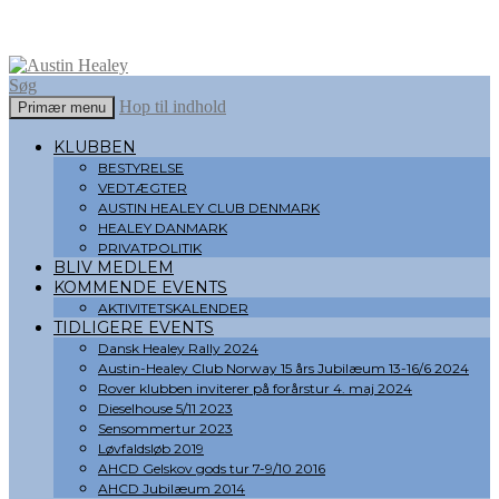
Søg
Hop til indhold
Primær menu
Austin Healey
KLUBBEN
BESTYRELSE
VEDTÆGTER
AUSTIN HEALEY CLUB DENMARK
HEALEY DANMARK
PRIVATPOLITIK
BLIV MEDLEM
KOMMENDE EVENTS
AKTIVITETSKALENDER
TIDLIGERE EVENTS
Dansk Healey Rally 2024
Austin-Healey Club Norway 15 års Jubilæum 13-16/6 2024
Rover klubben inviterer på forårstur 4. maj 2024
Dieselhouse 5/11 2023
Sensommertur 2023
Løvfaldsløb 2019
AHCD Gelskov gods tur 7-9/10 2016
AHCD Jubilæum 2014