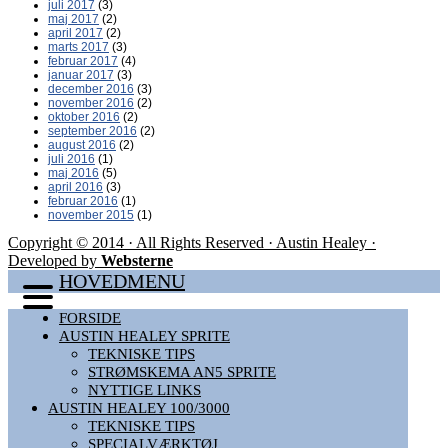
juli 2017
(3)
maj 2017
(2)
april 2017
(2)
marts 2017
(3)
februar 2017
(4)
januar 2017
(3)
december 2016
(3)
november 2016
(2)
oktober 2016
(2)
september 2016
(2)
august 2016
(2)
juli 2016
(1)
maj 2016
(5)
april 2016
(3)
februar 2016
(1)
november 2015
(1)
Copyright © 2014 · All Rights Reserved · Austin Healey ·
Developed by
Websterne
HOVEDMENU
FORSIDE
AUSTIN HEALEY SPRITE
TEKNISKE TIPS
STRØMSKEMA AN5 SPRITE
NYTTIGE LINKS
AUSTIN HEALEY 100/3000
TEKNISKE TIPS
SPECIALVÆRKTØJ