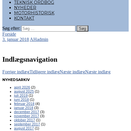
TEKNISK ORDBOG
NYHEDER
MOTORHISTORISK
KONTAKT
Søg efter:
Forside
3. januar 2018
AHadmin
Indlægsnavigation
Forrige indlæg
Tidligere indlæg
Næste indlæg
Næste indlæg
NYHEDSARKIV
april 2026
(2)
august 2025
(1)
juli 2019
(1)
juni 2018
(1)
februar 2018
(4)
januar 2018
(3)
december 2017
(3)
november 2017
(3)
oktober 2017
(1)
september 2017
(1)
august 2017
(1)