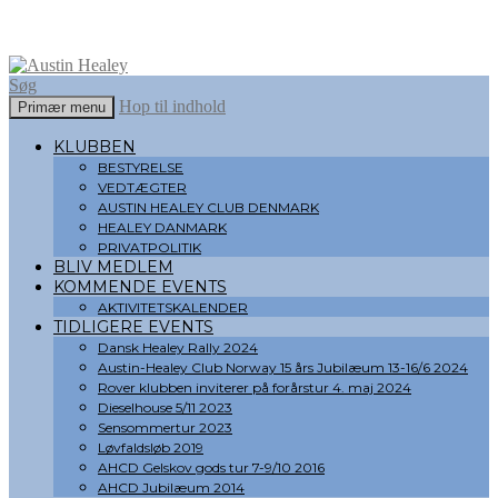
Søg
Hop til indhold
Primær menu
Austin Healey
KLUBBEN
BESTYRELSE
VEDTÆGTER
AUSTIN HEALEY CLUB DENMARK
HEALEY DANMARK
PRIVATPOLITIK
BLIV MEDLEM
KOMMENDE EVENTS
AKTIVITETSKALENDER
TIDLIGERE EVENTS
Dansk Healey Rally 2024
Austin-Healey Club Norway 15 års Jubilæum 13-16/6 2024
Rover klubben inviterer på forårstur 4. maj 2024
Dieselhouse 5/11 2023
Sensommertur 2023
Løvfaldsløb 2019
AHCD Gelskov gods tur 7-9/10 2016
AHCD Jubilæum 2014