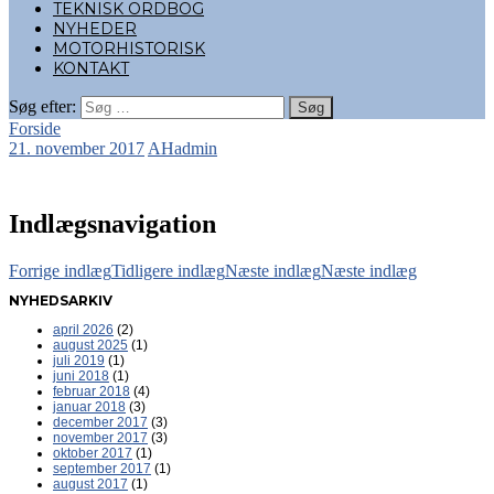
TEKNISK ORDBOG
NYHEDER
MOTORHISTORISK
KONTAKT
Søg efter:
Forside
21. november 2017
AHadmin
Indlægsnavigation
Forrige indlæg
Tidligere indlæg
Næste indlæg
Næste indlæg
NYHEDSARKIV
april 2026
(2)
august 2025
(1)
juli 2019
(1)
juni 2018
(1)
februar 2018
(4)
januar 2018
(3)
december 2017
(3)
november 2017
(3)
oktober 2017
(1)
september 2017
(1)
august 2017
(1)