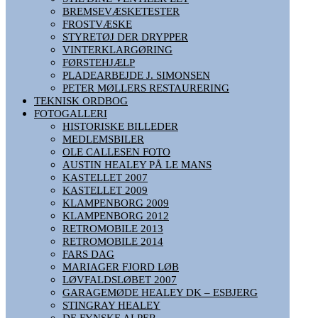
BREMSEVÆSKETESTER
FROSTVÆSKE
STYRETØJ DER DRYPPER
VINTERKLARGØRING
FØRSTEHJÆLP
PLADEARBEJDE J. SIMONSEN
PETER MØLLERS RESTAURERING
TEKNISK ORDBOG
FOTOGALLERI
HISTORISKE BILLEDER
MEDLEMSBILER
OLE CALLESEN FOTO
AUSTIN HEALEY PÅ LE MANS
KASTELLET 2007
KASTELLET 2009
KLAMPENBORG 2009
KLAMPENBORG 2012
RETROMOBILE 2013
RETROMOBILE 2014
FARS DAG
MARIAGER FJORD LØB
LØVFALDSLØBET 2007
GARAGEMØDE HEALEY DK – ESBJERG
STINGRAY HEALEY
DE FYNSKE ALPER