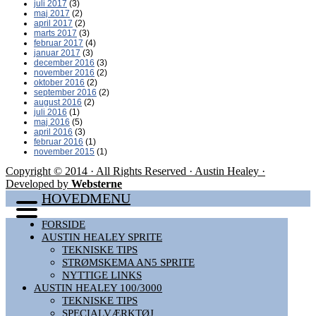
juli 2017
(3)
maj 2017
(2)
april 2017
(2)
marts 2017
(3)
februar 2017
(4)
januar 2017
(3)
december 2016
(3)
november 2016
(2)
oktober 2016
(2)
september 2016
(2)
august 2016
(2)
juli 2016
(1)
maj 2016
(5)
april 2016
(3)
februar 2016
(1)
november 2015
(1)
Copyright © 2014 · All Rights Reserved · Austin Healey ·
Developed by
Websterne
HOVEDMENU
FORSIDE
AUSTIN HEALEY SPRITE
TEKNISKE TIPS
STRØMSKEMA AN5 SPRITE
NYTTIGE LINKS
AUSTIN HEALEY 100/3000
TEKNISKE TIPS
SPECIALVÆRKTØJ